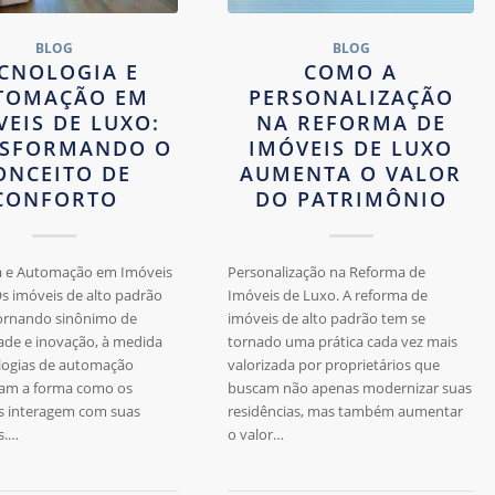
BLOG
BLOG
CNOLOGIA E
COMO A
TOMAÇÃO EM
PERSONALIZAÇÃO
VEIS DE LUXO:
NA REFORMA DE
SFORMANDO O
IMÓVEIS DE LUXO
ONCEITO DE
AUMENTA O VALOR
CONFORTO
DO PATRIMÔNIO
a e Automação em Imóveis
Personalização na Reforma de
s imóveis de alto padrão
Imóveis de Luxo. A reforma de
tornando sinônimo de
imóveis de alto padrão tem se
de e inovação, à medida
tornado uma prática cada vez mais
logias de automação
valorizada por proprietários que
am a forma como os
buscam não apenas modernizar suas
 interagem com suas
residências, mas também aumentar
s.…
o valor…