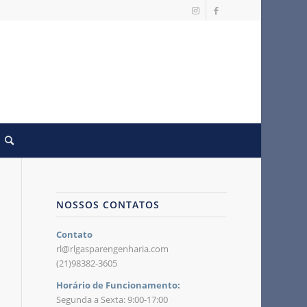
NOSSOS CONTATOS
Contato
rl@rlgasparengenharia.com
(21)98382-3605
Horário de Funcionamento:
Segunda a Sexta: 9:00-17:00