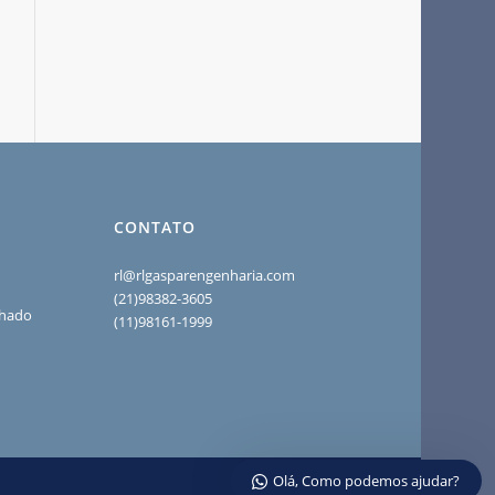
CONTATO
rl@rlgasparengenharia.com
(21)98382-3605
chado
(11)98161-1999
Olá, Como podemos ajudar?