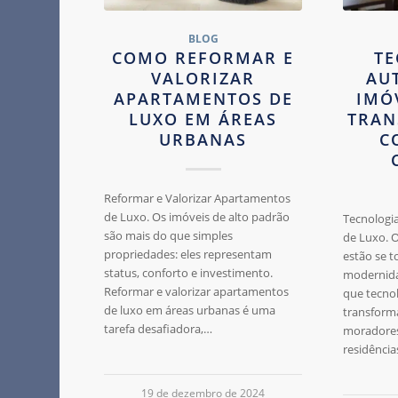
BLOG
COMO REFORMAR E
TE
VALORIZAR
AU
APARTAMENTOS DE
IMÓ
LUXO EM ÁREAS
TRAN
URBANAS
C
Reformar e Valorizar Apartamentos
de Luxo. Os imóveis de alto padrão
Tecnologi
são mais do que simples
de Luxo. O
propriedades: eles representam
estão se 
status, conforto e investimento.
modernida
Reformar e valorizar apartamentos
que tecno
de luxo em áreas urbanas é uma
transform
tarefa desafiadora,…
moradores
residência
19 de dezembro de 2024