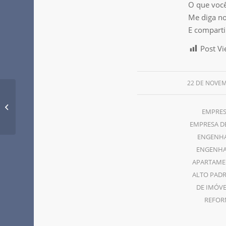
O que voc
Me diga no
E comparti
Post Vi
22 DE NOVEM
Benefícios da
EMPRES
Manutenção Predial
EMPRESA DE
ENGENHA
ENGENHAR
APARTAME
ALTO PAD
DE IMÓVE
REFOR