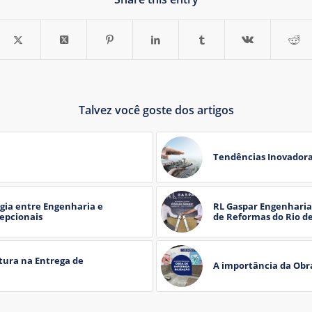
Talvez você goste dos artigos
Tendências Inovadoras
gia entre Engenharia e
RL Gaspar Engenharia
cepcionais
de Reformas do Rio de
tura na Entrega de
A importância da Obr