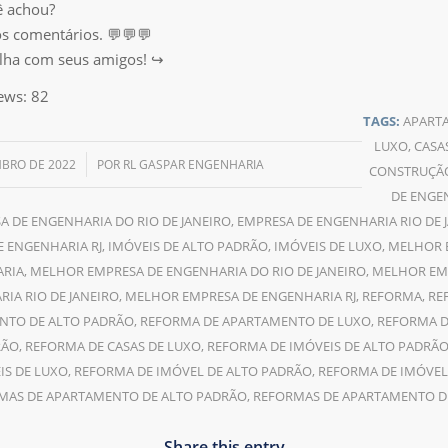
ê achou?
s comentários. 💬💬💬
lha com seus amigos! ↪️
ews:
82
TAGS:
APART
LUXO
,
CASA
/
BRO DE 2022
POR
RL GASPAR ENGENHARIA
CONSTRUÇÃ
DE ENGE
A DE ENGENHARIA DO RIO DE JANEIRO
,
EMPRESA DE ENGENHARIA RIO DE 
 ENGENHARIA RJ
,
IMÓVEIS DE ALTO PADRÃO
,
IMÓVEIS DE LUXO
,
MELHOR 
RIA
,
MELHOR EMPRESA DE ENGENHARIA DO RIO DE JANEIRO
,
MELHOR EM
IA RIO DE JANEIRO
,
MELHOR EMPRESA DE ENGENHARIA RJ
,
REFORMA
,
RE
NTO DE ALTO PADRÃO
,
REFORMA DE APARTAMENTO DE LUXO
,
REFORMA D
RÃO
,
REFORMA DE CASAS DE LUXO
,
REFORMA DE IMÓVEIS DE ALTO PADRÃ
IS DE LUXO
,
REFORMA DE IMÓVEL DE ALTO PADRÃO
,
REFORMA DE IMÓVEL
MAS DE APARTAMENTO DE ALTO PADRÃO
,
REFORMAS DE APARTAMENTO D
Share this entry