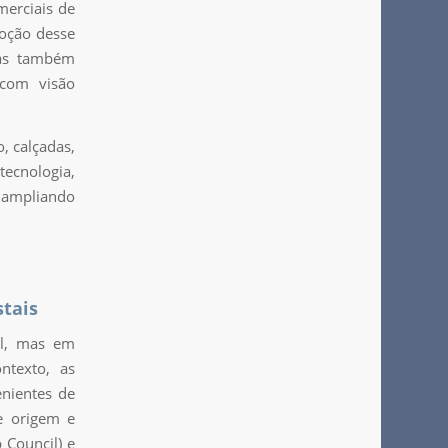
merciais de
doção desse
mas também
 com visão
, calçadas,
tecnologia,
, ampliando
stais
il, mas em
ntexto, as
enientes de
e origem e
 Council) e