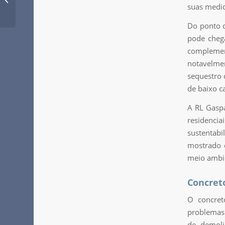
Essenciais para o
suas medid
Sucesso de Reformas e
Do ponto d
Const...
pode chega
complemen
notavelme
sequestro 
de baixo c
A RL Gaspa
residencia
sustentabi
mostrado e
meio ambi
Concret
O concret
problemas 
de demoli