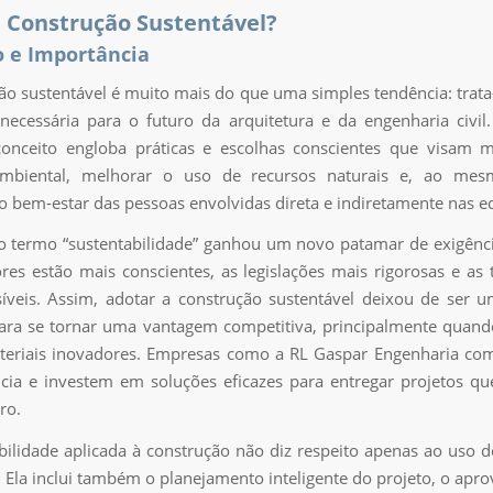
 Construção Sustentável?
o e Importância
ão sustentável é muito mais do que uma simples tendência: trat
necessária para o futuro da arquitetura e da engenharia civil
conceito engloba práticas e escolhas conscientes que visam 
mbiental, melhorar o uso de recursos naturais e, ao me
 bem-estar das pessoas envolvidas direta e indiretamente nas ed
 termo “sustentabilidade” ganhou um novo patamar de exigênci
es estão mais conscientes, as legislações mais rigorosas e as 
íveis. Assim, adotar a construção sustentável deixou de ser 
ara se tornar uma vantagem competitiva, principalmente quand
teriais inovadores. Empresas como a RL Gaspar Engenharia c
cia e investem em soluções eficazes para entregar projetos q
ro.
bilidade aplicada à construção não diz respeito apenas ao uso d
. Ela inclui também o planejamento inteligente do projeto, o apr