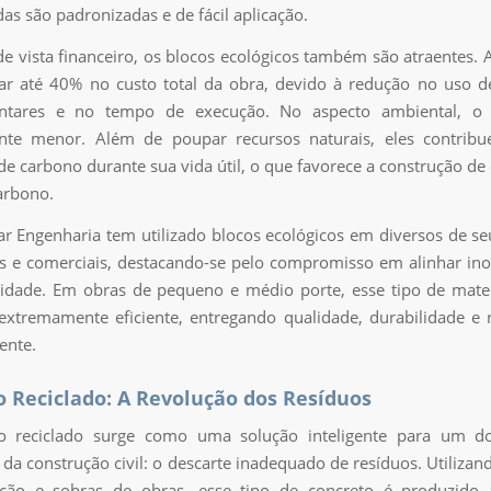
as são padronizadas e de fácil aplicação.
e vista financeiro, os blocos ecológicos também são atraentes.
r até 40% no custo total da obra, devido à redução no uso d
tares e no tempo de execução. No aspecto ambiental, o
nte menor. Além de poupar recursos naturais, eles contrib
de carbono durante sua vida útil, o que favorece a construção de 
arbono.
r Engenharia tem utilizado blocos ecológicos em diversos de se
is e comerciais, destacando-se pelo compromisso em alinhar i
lidade. Em obras de pequeno e médio porte, esse tipo de mate
xtremamente eficiente, entregando qualidade, durabilidade e 
ente.
o Reciclado: A Revolução dos Resíduos
o reciclado surge como uma solução inteligente para um d
da construção civil: o descarte inadequado de resíduos. Utilizan
ção e sobras de obras, esse tipo de concreto é produzido 