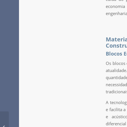
economia 
engenharia 
Mater
Constru
Blocos E
Os blocos 
atualidade
quantidade
necessida
tradicionai
A tecnolog
e facilita
e acústic
Planejamento de
diferenci
Obras: Etapas