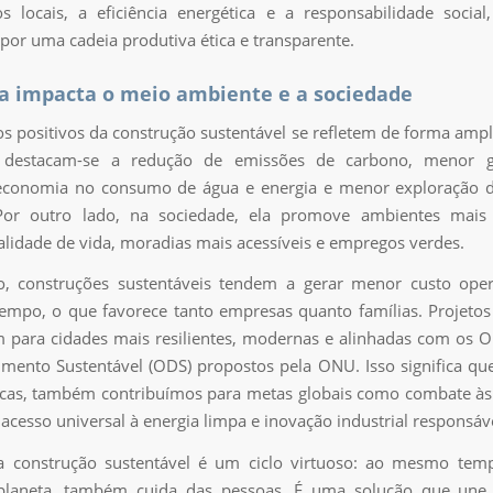
s locais, a eficiência energética e a responsabilidade social
por uma cadeia produtiva ética e transparente.
a impacta o meio ambiente e a sociedade
s positivos da construção sustentável se refletem de forma amp
 destacam-se a redução de emissões de carbono, menor 
 economia no consumo de água e energia e menor exploração d
 Por outro lado, na sociedade, ela promove ambientes mais 
lidade de vida, moradias mais acessíveis e empregos verdes.
o, construções sustentáveis tendem a gerar menor custo oper
empo, o que favorece tanto empresas quanto famílias. Projetos
 para cidades mais resilientes, modernas e alinhadas com os O
mento Sustentável (ODS) propostos pela ONU. Isso significa qu
ticas, também contribuímos para metas globais como combate à
 acesso universal à energia limpa e inovação industrial responsáv
 a construção sustentável é um ciclo virtuoso: ao mesmo te
planeta, também cuida das pessoas. É uma solução que une 