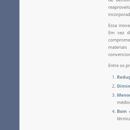
reaproveit
incorporad
Essa inova
Em vez de
compromet
materiais
convencion
Entre os pr
Reduç
Diminu
Menor
médio 
Bom 
técnic