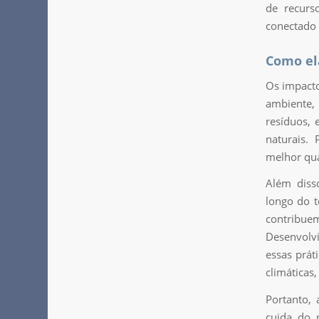
de recurso
conectado 
Como el
Os impacto
ambiente,
resíduos,
naturais.
melhor qua
Além diss
longo do t
contribuem
Desenvolvi
essas prá
climáticas,
Portanto,
cuida do 