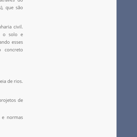
s), que são
aria civil.
m o solo e
ando esses
o concreto
eia de rios.
projetos de
s e normas