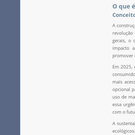
O que é
Conceit
A construç
revolução 
gerais, o 
impacto a
promover o
Em 2025, o
consumidor
mais acess
opcional p
uso de ma
essa urgên
com o futu
A sustenta
ecológicos