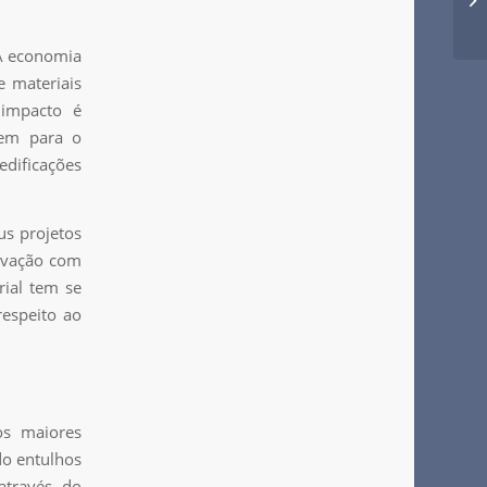
 A economia
e materiais
 impacto é
uem para o
edificações
us projetos
novação com
rial tem se
respeito ao
os maiores
do entulhos
através do