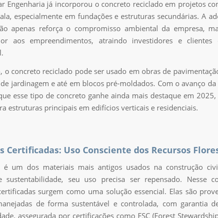
r Engenharia já incorporou o concreto reciclado em projetos co
ala, especialmente em fundações e estruturas secundárias. A a
não apenas reforça o compromisso ambiental da empresa, 
lor aos empreendimentos, atraindo investidores e clientes
l.
, o concreto reciclado pode ser usado em obras de pavimentação
de jardinagem e até em blocos pré-moldados. Com o avanço da 
que esse tipo de concreto ganhe ainda mais destaque em 2025
a estruturas principais em edifícios verticais e residenciais.
 Certificadas: Uso Consciente dos Recursos Flore
 é um dos materiais mais antigos usados na construção civ
 sustentabilidade, seu uso precisa ser repensado. Nesse co
ertificadas surgem como uma solução essencial. Elas são prov
 manejadas de forma sustentável e controlada, com garantia d
idade, assegurada por certificações como FSC (Forest Stewardship