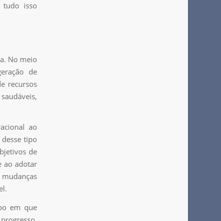
, tudo isso
la. No meio
geração de
e recursos
saudáveis,
acional ao
 desse tipo
bjetivos de
e ao adotar
s mudanças
el.
mpo em que
progresso,