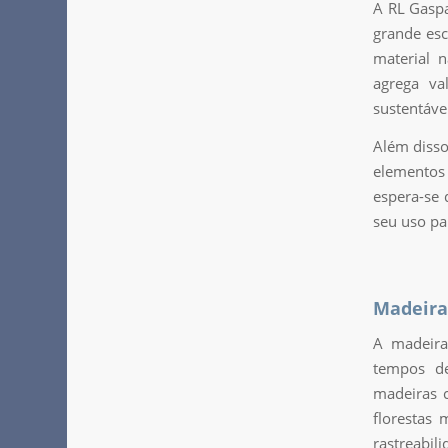
A RL Gaspa
grande esc
material 
agrega va
sustentáve
Além disso
elementos 
espera-se 
seu uso par
Madeiras
A madeira
tempos de
madeiras c
florestas
rastreabil