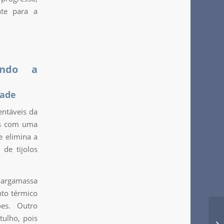
nte para a
ando a
dade
entáveis da
dos com uma
e elimina a
de tijolos
e argamassa
nto térmico
ões. Outro
ulho, pois