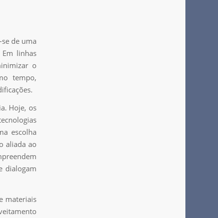
a-se de uma
. Em linhas
minimizar o
smo tempo,
ificações.
a. Hoje, os
tecnologias
uma escolha
o aliada ao
ompreendem
ue dialogam
e materiais
oveitamento