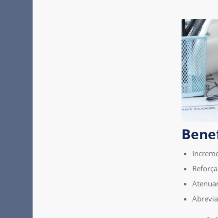
Benef
Increme
Reforça
Atenua
Abrevia