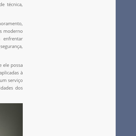
de técnica,
imoramento,
is moderno
 enfrentar
segurança,
e ele possa
aplicadas à
 um serviço
idades dos