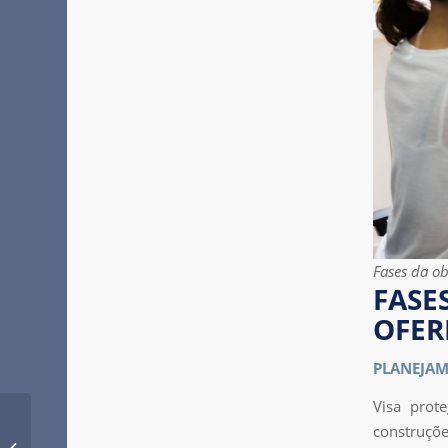
Fases da o
FAS
OFER
PLANEJAME
Visa prot
Vistoria de entrega de
construçõe
imóvel — garanta a