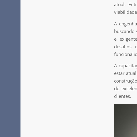
atual. Ent
viabilidad
A engenhar
buscando 
e exigent
desafios 
funcionali
A capacita
estar atua
construção
de excelê
clientes.