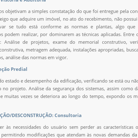
ços objetivam a simples constatação do que foi entregue pela con
leigo que adquire um imóvel, no ato do recebimento, não possui
var se tudo está conforme as normas e plantas, algo que
s podem realizar, por dominarem as técnicas aplicadas. Entre o
e: Análise de projetos, exame do memorial construtivo, veri
construtiva, metragem adequada, instalações apropriadas, busca
os, análise das normas em vigor.
eção Predial
do estado e desempenho da edificação, verificando se está ou n
 no projeto. Análise da segurança dos sistemas, assim como d
ue muitas vezes se deteriora ao longo do tempo, expondo os 
AÇÃO/DESCONSTRUÇÃO: Consultoria
er às necessidades do usuário sem perder as características o
o, permitindo modificações que atendam às novas demandas da