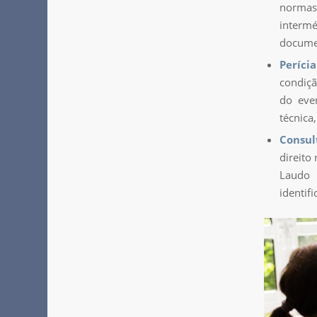
normas 
intermé
docume
Perícia
condiçã
do even
técnica
Consul
direito
Laudo t
identif