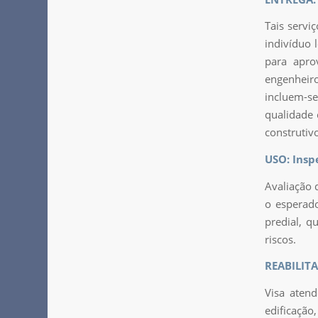
Tais servi
indivíduo 
para apro
engenheiro
incluem-s
qualidade 
construtiv
USO: Insp
Avaliação 
o esperado
predial, q
riscos.
REABILIT
Visa atend
edificaçã