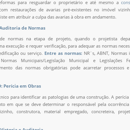
eformas para resguardar o proprietário e até mesmo a
cons
 com restaurações de avarias pré-existentes no imóvel vizin
ste em atribuir a culpa das avarias à obra em andamento.
Auditoria de Normas
 de normas na etapa de projeto, quando o projetista dep
 na execução e requer verificação, para adequar as normas neces
edificação ou serviço.
Entre as normas:
NR´s, ABNT, Normas i
Normas Municipais/Legislação Municipal e Legislações F
mento das normas obrigatórias pode acarretar processos e
 Perícia em Obras
cnico para identificar as patologias de uma construção. A perícia
o em que se deve determinar o responsável pela ocorrência e
izinho, construtora, material empregado, concreteira, projet
Vistoria e Auditoria