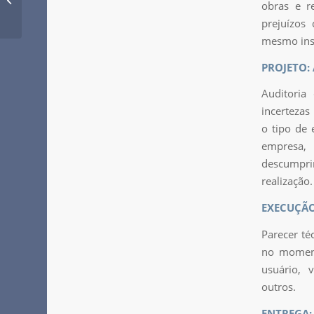
obras e r
qualidade com a RL
prejuízos
Gaspar Enge...
mesmo insi
PROJETO: 
Auditoria
incertezas
o tipo de 
empresa, 
descumpri
realização.
EXECUÇÃO:
Parecer té
no moment
usuário, v
outros.
ENTREGA: 