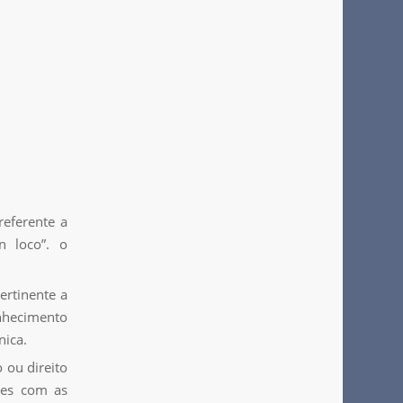
referente a
n loco”. o
ertinente a
nhecimento
nica.
 ou direito
ões com as