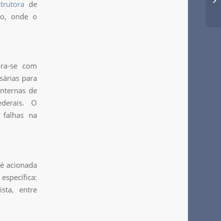
trutora
de
ho, onde o
ara-se com
sárias para
nternas de
ederais. O
 falhas na
 é acionada
specífica:
ista, entre