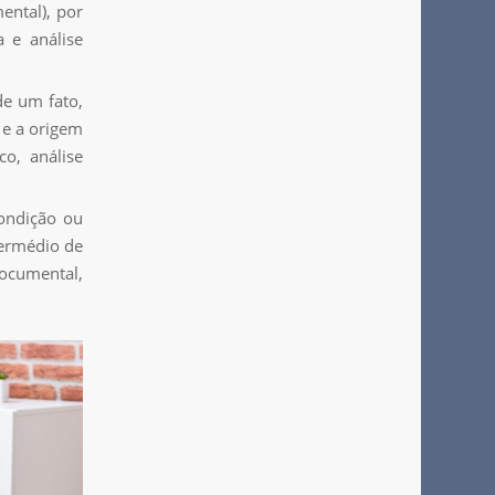
ental), por
a e análise
de um fato,
 e a origem
co, análise
condição ou
termédio de
ocumental,