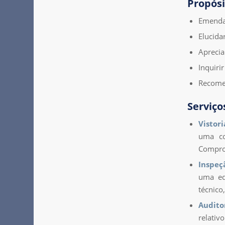
Propósi
Emendar
Elucida
Aprecia
Inquirir
Recome
Serviço
Vistori
uma co
Comprov
Inspeç
uma ed
técnico
Audito
relati