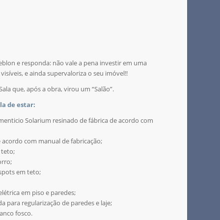
Leblon e responda: não vale a pena investir em uma
isíveis, e ainda supervaloriza o seu imóvel!!
ala que, após a obra, virou um “Salão”.
la de estar:
menticio Solarium resinado de fábrica de acordo com
e acordo com manual de fabricação;
teto;
orro;
 spots em teto;
elétrica em piso e paredes;
da para regularização de paredes e laje;
ranco fosco.