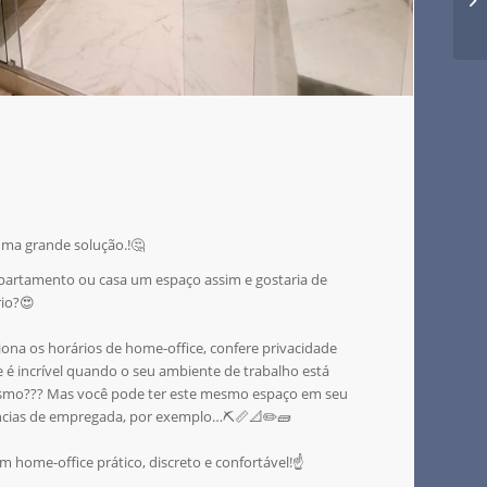
ma grande solução.!🤔
artamento ou casa um espaço assim e gostaria de
rio?😍
ona os horários de home-office, confere privacidade
e é incrível quando o seu ambiente de trabalho está
smo??? Mas você pode ter este mesmo espaço em seu
ências de empregada, por exemplo…⛏️📏📐✏️🧱
m home-office prático, discreto e confortável!☝️