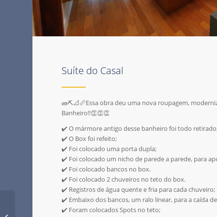
Suíte do Casal
🧱⛏️📐📏Essa obra deu uma nova roupagem, moderniz
Banheiro!!👏👏👏
✔️ O mármore antigo desse banheiro foi todo retirado
✔️ O Box foi refeito;
✔️ Foi colocado uma porta dupla;
✔️ Foi colocado um nicho de parede a parede, para apo
✔️ Foi colocado bancos no box.
✔️ Foi colocado 2 chuveiros no teto do box.
✔️ Registros de água quente e fria para cada chuveiro;
✔️ Embaixo dos bancos, um ralo linear, para a caída de
✔️ Foram colocados Spots no teto;
Construção piscina