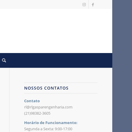
NOSSOS CONTATOS
Contato
rl@rlgasparengenharia.com
(21)98382-3605
Horário de Funcionamento:
Segunda a Sexta: 9:00-17:00