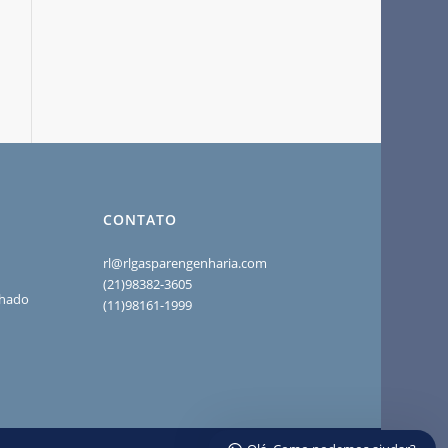
CONTATO
rl@rlgasparengenharia.com
(21)98382-3605
chado
(11)98161-1999