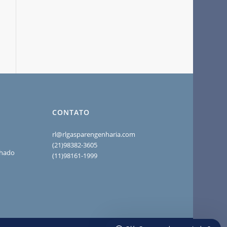
CONTATO
rl@rlgasparengenharia.com
(21)98382-3605
chado
(11)98161-1999