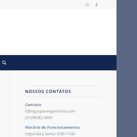
NOSSOS CONTATOS
Contato
rl@rlgasparengenharia.com
(21)98382-3605
Horário de Funcionamento:
Segunda a Sexta: 9:00-17:00