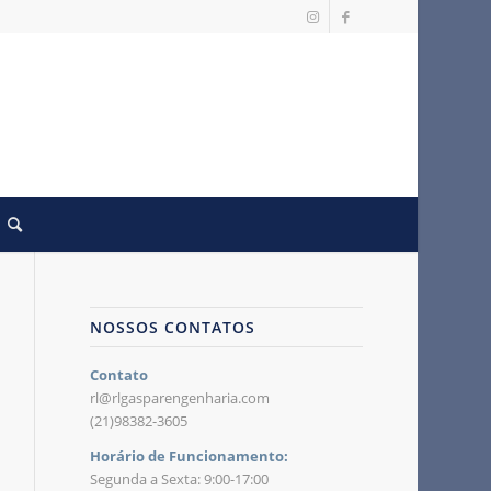
NOSSOS CONTATOS
Contato
rl@rlgasparengenharia.com
(21)98382-3605
Horário de Funcionamento:
Segunda a Sexta: 9:00-17:00