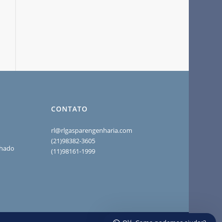
CONTATO
rl@rlgasparengenharia.com
(21)98382-3605
chado
(11)98161-1999