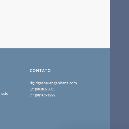
CONTATO
rl@rlgasparengenharia.com
(21)98382-3605
chado
(11)98161-1999