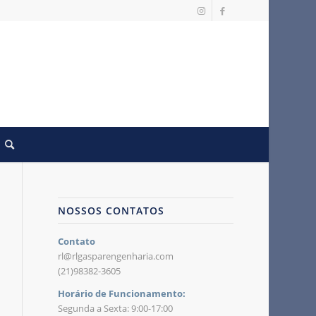
NOSSOS CONTATOS
Contato
rl@rlgasparengenharia.com
(21)98382-3605
Horário de Funcionamento:
Segunda a Sexta: 9:00-17:00