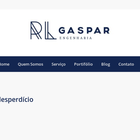
Home
Quem Somos
Serviço
Portifólio
Blog
Contato
desperdício