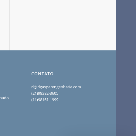
CONTATO
rl@rlgasparengenharia.com
(21)98382-3605
chado
(11)98161-1999