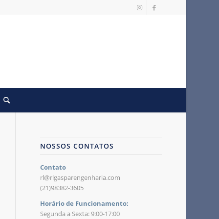
NOSSOS CONTATOS
Contato
rl@rlgasparengenharia.com
(21)98382-3605
Horário de Funcionamento:
Segunda a Sexta: 9:00-17:00