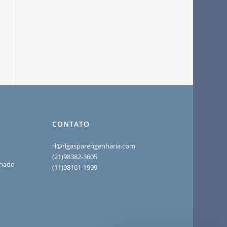
CONTATO
rl@rlgasparengenharia.com
(21)98382-3605
chado
(11)98161-1999