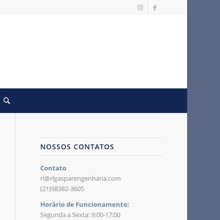
NOSSOS CONTATOS
Contato
rl@rlgasparengenharia.com
(21)98382-3605
Horário de Funcionamento:
Segunda a Sexta: 9:00-17:00