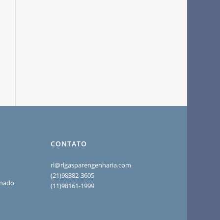
CONTATO
rl@rlgasparengenharia.com
(21)98382-3605
chado
(11)98161-1999