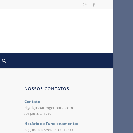
NOSSOS CONTATOS
Contato
rl@rlgasparengenharia.com
(21)98382-3605
Horário de Funcionamento:
Segunda a Sexta: 9:00-17:00