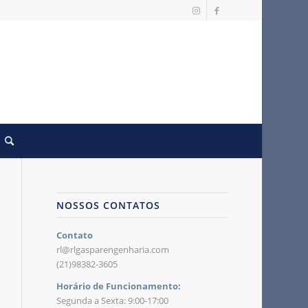
NOSSOS CONTATOS
Contato
rl@rlgasparengenharia.com
(21)98382-3605
Horário de Funcionamento:
Segunda a Sexta: 9:00-17:00