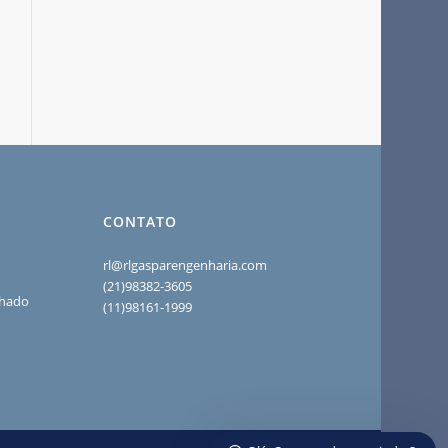
CONTATO
rl@rlgasparengenharia.com
(21)98382-3605
chado
(11)98161-1999