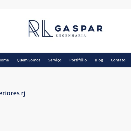
Home
Quem Somos
Serviço
Portifólio
Blog
Contato
riores rj