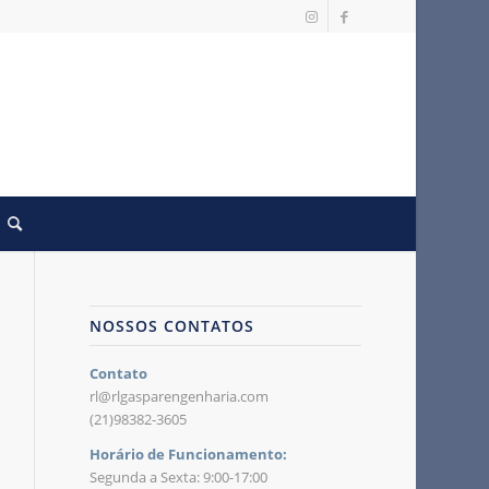
NOSSOS CONTATOS
Contato
rl@rlgasparengenharia.com
(21)98382-3605
Horário de Funcionamento:
Segunda a Sexta: 9:00-17:00