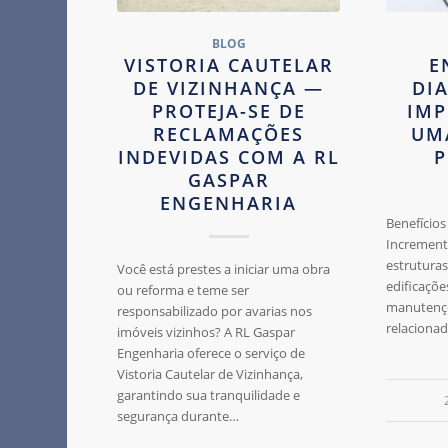
BLOG
VISTORIA CAUTELAR
E
DE VIZINHANÇA —
DI
PROTEJA-SE DE
IMP
RECLAMAÇÕES
UM
INDEVIDAS COM A RL
P
GASPAR
ENGENHARIA
Benefícios
Increment
estruturas
Você está prestes a iniciar uma obra
edificaçõe
ou reforma e teme ser
manutençõ
responsabilizado por avarias nos
relaciona
imóveis vizinhos? A RL Gaspar
Engenharia oferece o serviço de
Vistoria Cautelar de Vizinhança,
garantindo sua tranquilidade e
segurança durante…